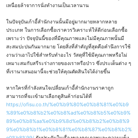
เหนื่อยล้าจาการนั่งทำงานเป็นเวลานาน
ในปัจจุบันเก้าอี้สํานักงานนั้นมีอยู่มากมายหลากหลาย
ประเภท ในการเลือกซื้อเราควรวิเคราะห์ให้ดีก่อนเลือกซื้อ
เพราะว่า ปัจจุบันนี้ของที่มีคุณภาพและไม่มีคุณภาพนั้นมี
สะสมปะปนกันมากมาย โดยสิ่งที่สำคัญที่สุดคือคำนึงการใช้
งานว่าเอาไปใช้สำหรับทำอะไร วัสดุที่ใช้มีคุณภาพหรือไม่
เหมาะสมกับสรีระร่างกายของเราหรือป่าว ซึ่งประเด็นต่าง ๆ
ที่เรานาเสนอมานี้จะช่วยให้คุณตัดสินใจได้ง่ายขึ้น
หากใครที่กำลังสนใจเปลี่ยนเก้าอี้สำนักงานราคาถูก
สามารถที่จะเข้ามาเลือกดูสินค้าก่อนได้ที่
https://ofisu.co.th/%e0%b9%80%e0%b8%81%e0%b9
%89%e0%b8%b2%e0%b8%ad%e0%b8%b5%e0%b9%
89%e0%b8%aa%e0%b9%8d%e0%b8%b2%e0%b8%9
9%e0%b8%b1%e0%b8%81%e0%b8%87%e0%b8%b2%
e0%b8%99/
รับประกันในเรื่องของคุณภาพและความแข็ง